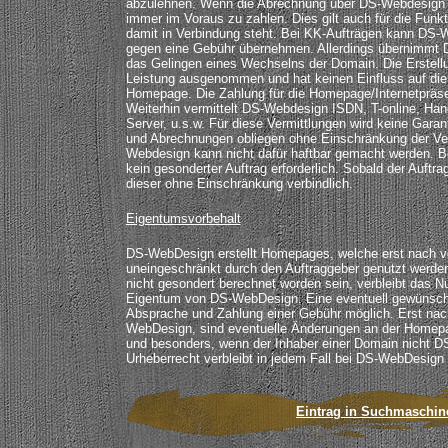
abzulehnen. Wenn die Abrechnung über DS-Webdesign erf
immer im Voraus zu zahlen. Dies gilt auch für die Funk
damit in Verbindung steht. Bei KK-Aufträgen kann DS
gegen eine Gebühr übernehmen. Allerdings übernimmt 
das Gelingen eines Wechselns der Domain. Die Erstell
Leistung ausgenommen und hat keinen Einfluss auf die 
Homepage. Die Zahlung für die Homepage/Internetpräsen
Weiterhin vermittelt DS-Webdesign ISDN, T-online, Ha
Server, u.s.w. Für diese Vermittlungen wird keine Gar
und Abrechnungen obliegen ohne Einschränkung der Ver
Webdesign kann nicht dafür haftbar gemacht werden. Bei
kein gesonderter Auftrag erforderlich. Sobald der Auftrag
dieser ohne Einschränkung verbindlich.
Eigentumsvorbehalt
DS-WebDesign erstellt Homepages, welche erst nach vo
uneingeschränkt durch den Auftraggeber genutzt werde
nicht gesondert berechnet worden sein, verbleibt das 
Eigentum von DS-WebDesign. Eine eventuell gewünscht
Absprache und Zahlung einer Gebühr möglich. Erst nach
WebDesign, sind eventuelle Änderungen an der Homepa
und besonders, wenn der Inhaber einer Domain nicht D
Urheberrecht verbleibt in jedem Fall bei DS-WebDesign
Eintrag in Suchmaschin