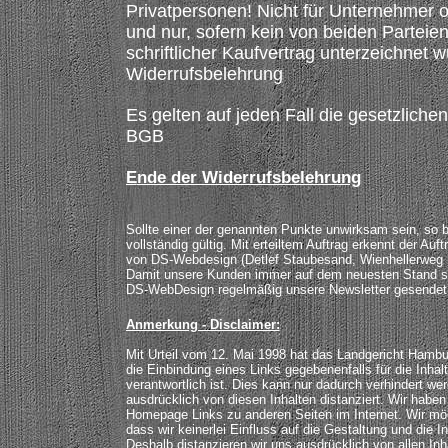
Privatpersonen! Nicht für Unternehmer 
und nur, sofern kein von beiden Parteien
schriftlicher Kaufvertrag unterzeichnet 
Widerrufsbelehrung
Es gelten auf jeden Fall die gesetzlic
BGB
E
nde der Widerrufsbelehrung
Sollte einer der genannten Punkte unwirksam sein, so bl
vollständig gültig. Mit erteiltem Auftrag erkennt der Au
von DS-Webdesign (Detlef Staubesand, Wienhellerweg 1
Damit unsere Kunden immer auf dem neuesten Stand s
DS-WebDesign regelmäßig unsere Newsletter gesendet
Anmerkung - Disclaimer:
Mit Urteil vom 12. Mai 1998 hat das Landgericht Hamb
die Einbindung eines Links gegebenenfalls für die Inhalt
verantwortlich ist. Dies kann nur dadurch verhindert w
ausdrücklich von diesen Inhalten distanziert. Wir haben
Homepage Links zu anderen Seiten im Internet. Wir mö
dass wir keinerlei Einfluss auf die Gestaltung und die I
Deshalb distanzieren wir uns ausdrücklich von allen Inha