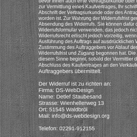
bevor Ihnen auch eine Vertragsurkunde oder 
zur Vermittlung eines Kaufvertrages, Ihr schrif
Abschrift der Vertragsurkunde oder des Antrag
worden ist. Zur Wahrung der Widerrufsfrist gen
Absendung des Widerrufs. Sie können dafür d
Widerrufsformular verwenden, das jedoch nich
Widerrufsrecht erlischt jedoch vorzeitig, wenn 
Ausführung des Auftrags auf ausdrücklichen
Zustimmung des Auftraggebers vor Ablauf de
Widerrufsfrist und Zugang begonnen hat. Die
diesem Sinne beginnt, sobald der Vermittler
Abschluss des Kaufvertrages an den Verkäuf
Auftraggebers übermittelt.
Der Widerruf ist zu richten an:
Firma: DS-WebDesign
Name: Detlef Staubesand
Strasse: Wienhellerweg 13
Ort: 51545 Waldbröl
Mail: info@ds-webdesign.org
Telefon: 02291-912155