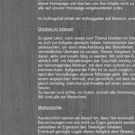
dieser Homepage und machen uns ihre Inhalte nicht zu E
alle auf unserer Homepage eingebundenen Links.
Im Auftragsfall erhält der Auftraggeber auf Wunsch, ein
Unsitten im Internet!
Zu guter Letzt, noch etwas zum Thema Unsitten im Inter
es sich zur Aufgabe gemacht haben, Internetseiten nac
untersuchen, um dann ohne Anhörung des Betroffenen,
vermeidlichen Übeltäter zu senden. Dieses Vorgehen, 
daran, aktiv und kreativ tätig zu werden. Wir sind der 
wirklich hilft, mit Abmahnungen das Geschäft unnötig z
ein hervorragendes Medium, mit dem man schnell zu un
kommen kann. Aufgrund der Fülle ist es auch möglich, 
nach den Vorstellungen diverser Mitbürger geht. Wir si
einem angeblichen Verstoß, erst persönlich, mit dem Be
gleich böswillig, Gerichte und Anwälte auf einen unwi
hetzen.
So lassen sich sicher, im Guten, schnell alle Unstimmi
Wir sind alle nur Menschen!
Markenrechte
Ausdrücklich weisen wir darauf hin, dass hier eventuell
Bezeichnungen von uns nicht zu Eigen gemacht werden
verbleiben im Eigentum des Jeweiligen Inhabers.
Eventuell gezeigte Logos dienen lediglich dem Hinweis