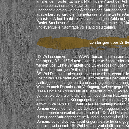
anfallenden Kosten „Zinsen, Mahnkosten“ trägt der Auf
Zinsen berechnet sowie jeweils € 5, - pro Mahnung. Der
unabhängig davon wo der Wohnsitz des Auftraggebers is
ausbleiben, so wird die Internetpräsens ohne weitere A
geleistete Arbeit bleibt bis zur vollständigen Zahlung
(Detlef Staubesand). Unabhängig dieser eventuellen Ma
und eventuelle Nachträge vollständig zu zahlen.
Leistungen über Dritte
DS-Webdesign vermittelt WWW-Domain (Internetadress
Verträgen, DSL, ISDN uvm. über diverse Shops oder di
werden über Dritte vermittelt und DS-Webdesign überni
gelten die jeweiligen AGB's des Lieferanten.
DS-WebDesign ist nicht dafür verantwortlich, eventuel
überprüfen. Die dafür eventuell erforderliche Überprüfun
Auftraggebers. Es gelten die einschlägigen Bestimmun
Wunsch auch Domains zur Verfügung, welche gegen Ge
Diese Domains können bis auf Widerruf durch DS-WebD
genutzt werden. Sollte die Domain oder deren Nutzung 
so sind die üblichen Kündigungsfristen einzuhalten (12
erfolgt in keinem Fall. Eventuelle Bearbeitungskosten, d
Domain verbunden sind, werden dem Auftraggeber bere
Inhaberrechte verwaltet ausschließlich DS-WebDesign 
Nutzer oder Auftraggeber eine Kündigung oder eine Übe
Domain, so ist dies nach vorheriger Absprache und geg
möglich, wobei sich DS-WebDesign vorbehält einem K