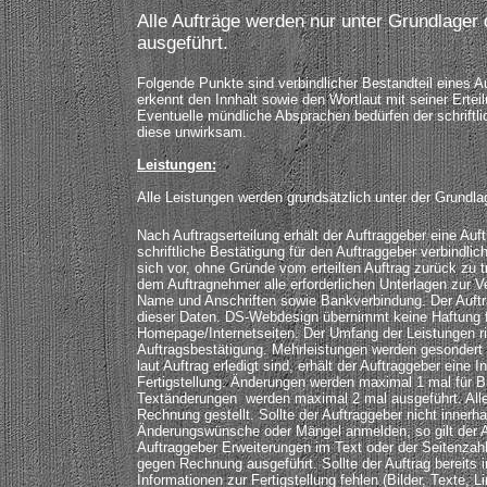
Alle Aufträge werden nur unter Grundlager
ausgeführt.
Folgende Punkte sind verbindlicher Bestandteil eines A
erkennt den Innhalt sowie den Wortlaut mit seiner Erteil
Eventuelle mündliche Absprachen bedürfen der schriftl
diese unwirksam.
Leistungen:
Alle Leistungen werden grundsätzlich unter der Grundl
Nach Auftragserteilung erhält der Auftraggeber eine Auf
schriftliche Bestätigung für den Auftraggeber verbindlic
sich vor, ohne Gründe vom erteilten Auftrag zurück zu tr
dem Auftragnehmer alle erforderlichen Unterlagen zur Ve
Name und Anschriften sowie Bankverbindung. Der Auftrag
dieser Daten. DS-Webdesign übernimmt keine Haftung für
Homepage/Internetseiten. Der Umfang der Leistungen ri
Auftragsbestätigung. Mehrleistungen werden gesondert 
laut Auftrag erledigt sind, erhält der Auftraggeber eine I
Fertigstellung. Änderungen werden maximal 1 mal für Bil
Textänderungen werden maximal 2 mal ausgeführt. Alle
Rechnung gestellt. Sollte der Auftraggeber nicht innerh
Änderungswünsche oder Mängel anmelden, so gilt der Au
Auftraggeber Erweiterungen im Text oder der Seitenzah
gegen Rechnung ausgeführt. Sollte der Auftrag bereits i
Informationen zur Fertigstellung fehlen (Bilder, Texte, L