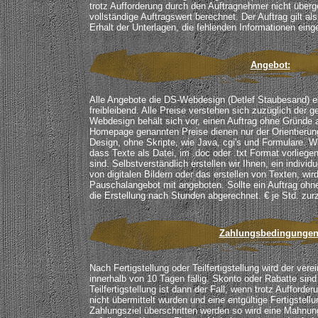
trotz Aufforderung durch den Auftragnehmer nicht überg
vollständige Auftragswert berechnet. Der Auftrag gilt als
Erhalt der Unterlagen, die fehlenden Informationen eing
Angebot:
Alle Angebote die DS-Webdesign (Detlef Staubesand) ers
freibleibend. Alle Preise verstehen sich zuzüglich der 
Webdesign behält sich vor, einen Auftrag ohne Gründe 
Homepage genannten Preise dienen nur der Orientierung
Design, ohne Skripte, wie Java, cgi's und Formulare. W
dass Texte als Datei, im .doc oder .txt Format vorliegen u
sind. Selbstverständlich erstellen wir Ihnen, ein individ
von digitalen Bildern oder das erstellen von Texten, wi
Pauschalangebot mit angeboten. Sollte ein Auftrag ohne
die Erstellung nach Stunden abgerechnet. € je Std. zur
Zahlungsbedingungen
Nach Fertigstellung oder Teilfertigstellung wird der ver
innerhalb von 10 Tagen fällig. Skonto oder Rabatte sind
Teilfertigstellung ist dann der Fall, wenn trotz Aufforder
nicht übermittelt wurden und eine entgültige Fertigstellu
Zahlungsziel überschritten werden so wird eine Mahnung 